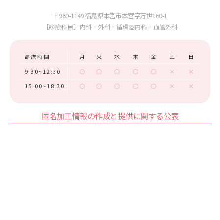
〒969-1149 福島県本宮市本宮字万世160-1
［診療科目］内科・外科・循環器内科・血管外科
診療時間
月
火
水
木
金
土
日
9:30~12:30
○
○
○
○
○
×
×
15:00~18:30
○
○
○
○
○
×
×
匿名加工情報の作成と提供に関する公表