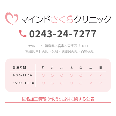
0243-24-7277
〒969-1149 福島県本宮市本宮字万世160-1
［診療科目］内科・外科・循環器内科・血管外科
診療時間
月
火
水
木
金
土
日
9:30~12:30
○
○
○
○
○
×
×
15:00~18:30
○
○
○
○
○
×
×
匿名加工情報の作成と提供に関する公表