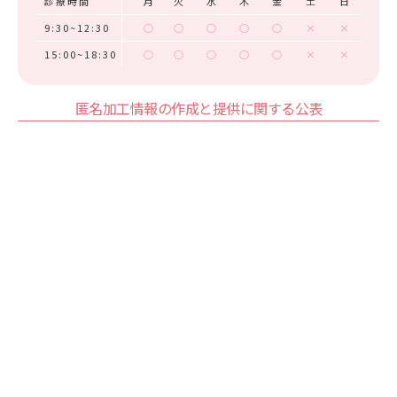
診療時間
月
火
水
木
金
土
日
9:30~12:30
○
○
○
○
○
×
×
15:00~18:30
○
○
○
○
○
×
×
匿名加工情報の作成と提供に関する公表